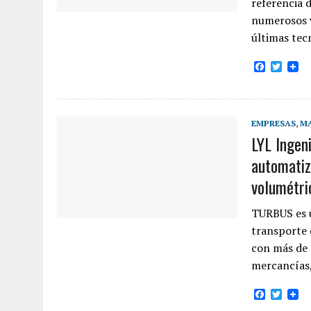
referencia 
numerosos v
últimas tec
F
T
a
w
c
i
e
t
b
t
o
e
EMPRESAS
,
MA
o
r
LYL Ingen
k
automatiz
volumétri
TURBUS es u
transporte 
con más de 
mercancías
F
T
a
w