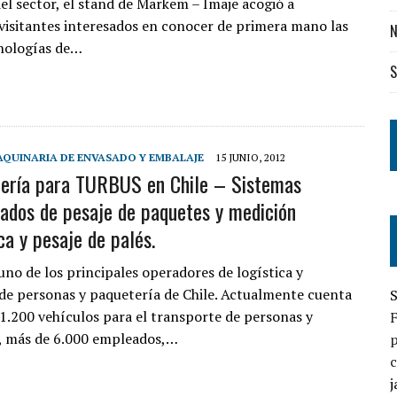
del sector, el stand de Markem – Imaje acogió a
isitantes interesados en conocer de primera mano las
N
nologías de…
S
QUINARIA DE ENVASADO Y EMBALAJE
15 JUNIO, 2012
iería para TURBUS en Chile – Sistemas
ados de pesaje de paquetes y medición
ca y pesaje de palés.
no de los principales operadores de logística y
de personas y paquetería de Chile. Actualmente cuenta
S
1.200 vehículos para el transporte de personas y
, más de 6.000 empleados,…
p
c
j