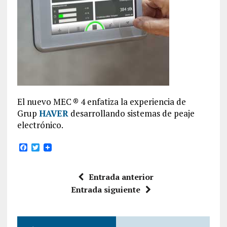
El nuevo MEC ® 4 enfatiza la experiencia de
Grup
HAVER
desarrollando sistemas de peaje
electrónico.
F
T
a
w
c
i
e
t
Entrada anterior
b
t
o
e
Entrada siguiente
o
r
k