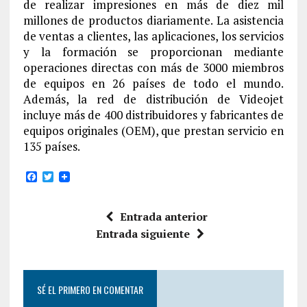
de realizar impresiones en más de diez mil
millones de productos diariamente. La asistencia
de ventas a clientes, las aplicaciones, los servicios
y la formación se proporcionan mediante
operaciones directas con más de 3000 miembros
de equipos en 26 países de todo el mundo.
Además, la red de distribución de Videojet
incluye más de 400 distribuidores y fabricantes de
equipos originales (OEM), que prestan servicio en
135 países.
F
T
a
w
c
i
e
t
Entrada anterior
b
t
o
e
Entrada siguiente
o
r
k
SÉ EL PRIMERO EN COMENTAR