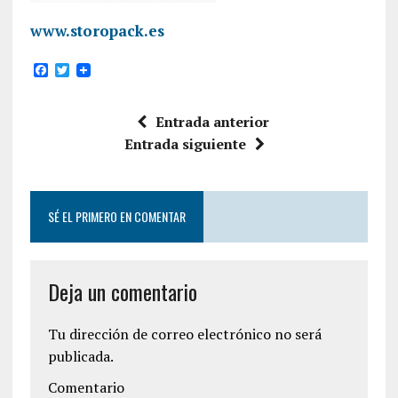
www.storopack.es
F
T
a
w
c
i
e
t
Entrada anterior
b
t
o
e
Entrada siguiente
o
r
k
SÉ EL PRIMERO EN COMENTAR
Deja un comentario
Tu dirección de correo electrónico no será
publicada.
Comentario