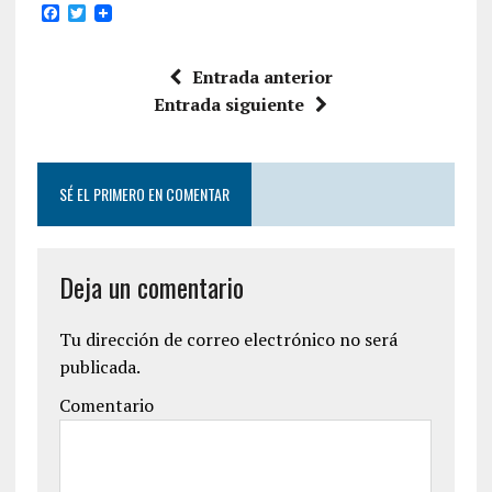
F
T
a
w
c
i
e
t
Entrada anterior
b
t
o
e
Entrada siguiente
o
r
k
SÉ EL PRIMERO EN COMENTAR
Deja un comentario
Tu dirección de correo electrónico no será
publicada.
Comentario