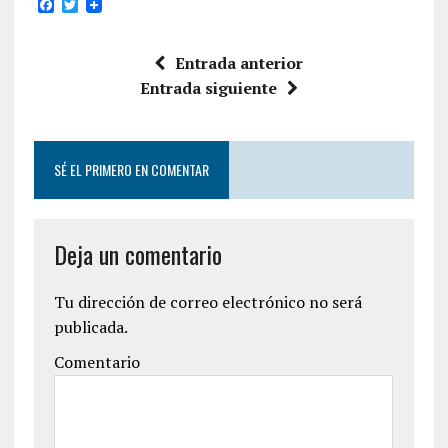
F
T
a
w
c
i
e
t
Entrada anterior
b
t
o
e
Entrada siguiente
o
r
k
SÉ EL PRIMERO EN COMENTAR
Deja un comentario
Tu dirección de correo electrónico no será
publicada.
Comentario