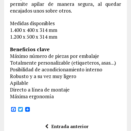
permite apilar de manera segura, al quedar
encajados unos sobre otros.
Medidas disponibles
1.400 x 400 x 314 mm
1.200 x 500 x 314 mm
Beneficios clave
Máximo número de piezas por embalaje
Totalmente personalizable (etiqueteros, asas…)
Posibilidad de acondicionamiento interno
Robusto y a su vez muy ligero
Apilable
Directo a línea de montaje
Máxima ergonomía
F
T
a
w
c
i
e
t
Entrada anterior
b
t