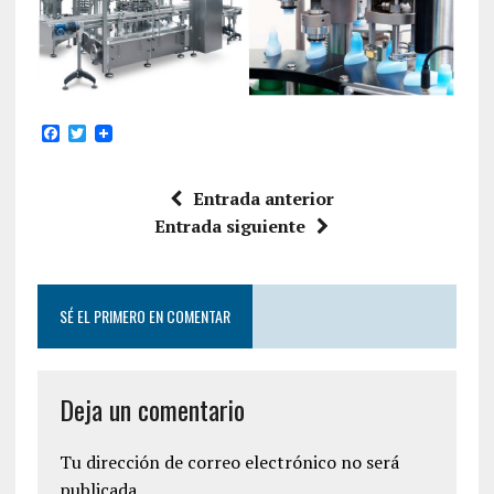
F
T
a
w
c
i
e
t
Entrada anterior
b
t
o
e
Entrada siguiente
o
r
k
SÉ EL PRIMERO EN COMENTAR
Deja un comentario
Tu dirección de correo electrónico no será
publicada.