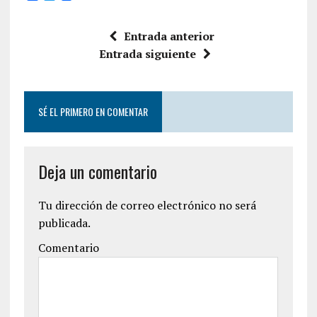
a
w
c
i
e
t
Entrada anterior
b
t
o
e
Entrada siguiente
o
r
k
SÉ EL PRIMERO EN COMENTAR
Deja un comentario
Tu dirección de correo electrónico no será
publicada.
Comentario