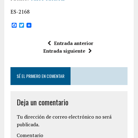
ES-2168
F
T
a
w
c
i
e
t
Entrada anterior
b
t
o
e
Entrada siguiente
o
r
k
SÉ EL PRIMERO EN COMENTAR
Deja un comentario
Tu dirección de correo electrónico no será
publicada.
Comentario