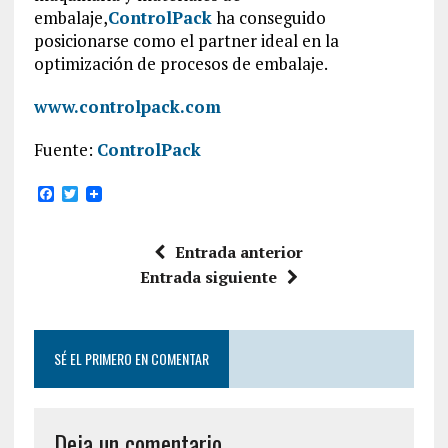
embalaje,
ControlPack
ha conseguido
posicionarse como el partner ideal en la
optimización de procesos de embalaje.
www.controlpack.com
Fuente:
ControlPack
F
T
a
w
c
i
e
t
Entrada anterior
b
t
o
e
Entrada siguiente
o
r
k
SÉ EL PRIMERO EN COMENTAR
Deja un comentario