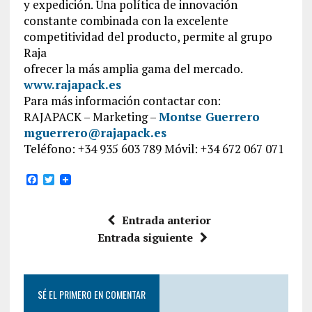
y expedición. Una política de innovación
constante combinada con la excelente
competitividad del producto, permite al grupo
Raja
ofrecer la más amplia gama del mercado.
www.rajapack.es
Para más información contactar con:
RAJAPACK – Marketing –
Montse Guerrero
mguerrero@rajapack.es
Teléfono: +34 935 603 789 Móvil: +34 672 067 071
F
T
a
w
c
i
e
t
Entrada anterior
b
t
o
e
Entrada siguiente
o
r
k
SÉ EL PRIMERO EN COMENTAR