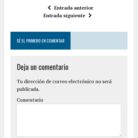
e
t
Entrada anterior
b
t
o
e
Entrada siguiente
o
r
k
SÉ EL PRIMERO EN COMENTAR
Deja un comentario
Tu dirección de correo electrónico no será
publicada.
Comentario