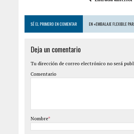
b
t
o
e
o
r
k
SÉ EL PRIMERO EN COMENTAR
EN «EMBALAJE FLEXIBLE PAR
Deja un comentario
Tu dirección de correo electrónico no será publ
Comentario
Nombre
*