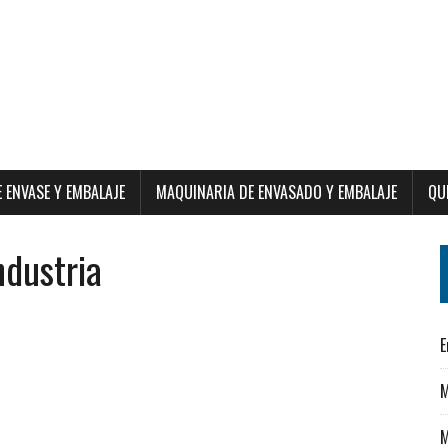
E ENVASE Y EMBALAJE
MAQUINARIA DE ENVASADO Y EMBALAJE
QU
ndustria
E
M
M