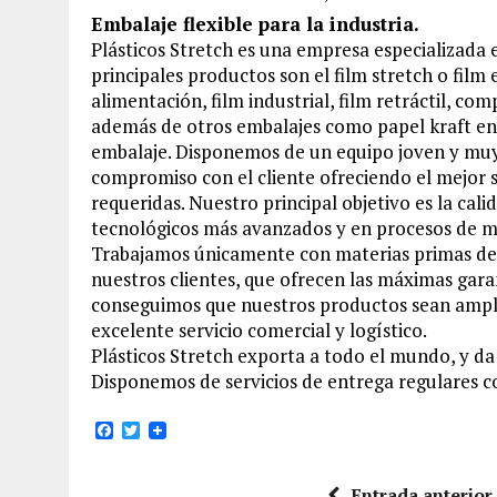
Embalaje flexible para la industria.
Plásticos Stretch es una empresa especializada e
principales productos son el film stretch o film 
alimentación, film industrial, film retráctil, com
además de otros embalajes como papel kraft en 
embalaje. Disponemos de un equipo joven y mu
compromiso con el cliente ofreciendo el mejor 
requeridas. Nuestro principal objetivo es la cal
tecnológicos más avanzados y en procesos de m
Trabajamos únicamente con materias primas de p
nuestros clientes, que ofrecen las máximas gara
conseguimos que nuestros productos sean ampl
excelente servicio comercial y logístico.
Plásticos Stretch exporta a todo el mundo, y da
Disponemos de servicios de entrega regulares c
F
T
a
w
c
i
e
t
Entrada anterior