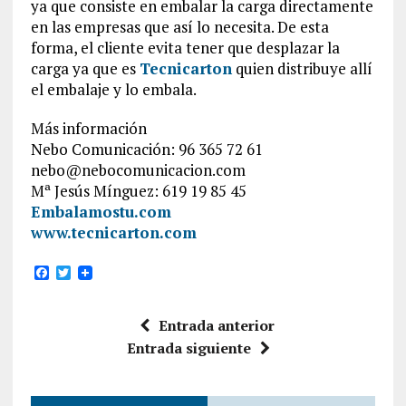
ya que consiste en embalar la carga directamente
en las empresas que así lo necesita. De esta
forma, el cliente evita tener que desplazar la
carga ya que es
Tecnicarton
quien distribuye allí
el embalaje y lo embala.
Más información
Nebo Comunicación: 96 365 72 61
nebo@nebocomunicacion.com
Mª Jesús Mínguez: 619 19 85 45
Embalamostu.com
www.tecnicarton.com
F
T
a
w
c
i
e
t
Entrada anterior
b
t
o
e
Entrada siguiente
o
r
k