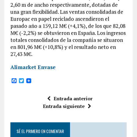
2,60 m de ancho respectivamente, dotadas de
una gran flexibilidad. Las ventas consolidadas de
Europac en papel reciclado ascendieron el
pasado año a 159,12 M€ (+4,1%), de los que 82,08
M€ (-2,2%) se obtuvieron en España. Los ingresos
totales consolidados de la compañía se situaron
en 801,96 M€ (+10,8%) y el resultado neto en
27,43 M€.
Alimarket Envase
F
T
a
w
c
i
e
t
Entrada anterior
b
t
o
e
Entrada siguiente
o
r
k
SÉ EL PRIMERO EN COMENTAR