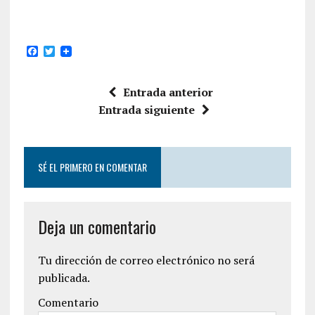
F
T
a
w
c
i
e
t
Entrada anterior
b
t
o
e
Entrada siguiente
o
r
k
SÉ EL PRIMERO EN COMENTAR
Deja un comentario
Tu dirección de correo electrónico no será
publicada.
Comentario