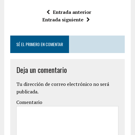
c
i
e
t
Entrada anterior
b
t
o
e
Entrada siguiente
o
r
k
SÉ EL PRIMERO EN COMENTAR
Deja un comentario
Tu dirección de correo electrónico no será
publicada.
Comentario