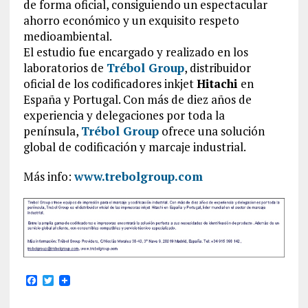
de forma oficial, consiguiendo un espectacular
ahorro económico y un exquisito respeto
medioambiental.
El estudio fue encargado y realizado en los
laboratorios de
Trébol Group
, distribuidor
oficial de los codificadores inkjet
Hitachi
en
España y Portugal. Con más de diez años de
experiencia y delegaciones por toda la
península,
Trébol Group
ofrece una solución
global de codificación y marcaje industrial.
Más info:
www.trebolgroup.com
F
T
a
w
c
i