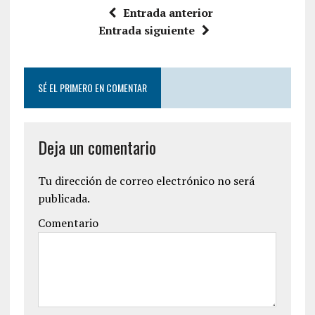
e
t
Entrada anterior
b
t
o
e
Entrada siguiente
o
r
k
SÉ EL PRIMERO EN COMENTAR
Deja un comentario
Tu dirección de correo electrónico no será
publicada.
Comentario