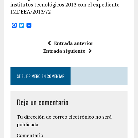
institutos tecnológicos 2013 con el expediente
IMDEEA/2013/72
F
T
a
w
c
i
e
t
Entrada anterior
b
t
o
e
Entrada siguiente
o
r
k
SÉ EL PRIMERO EN COMENTAR
Deja un comentario
Tu dirección de correo electrónico no será
publicada.
Comentario