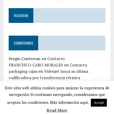
FACEBOOK
COMENTARIOS
Sergio Contreras.
en
Contacto
FRANCISCO CARO MORALES
en
Contacto
packaging cajas
en
Videojet lanza su última
codificadora por transferencia térmica
jaime zapata
en
Contacto
Este sitio web utiliza cookies para mejorar la experiencia de
Iván Top Embalaje
en
Contacto
navegación. Si continuas navegando, consideramos que
aceptas las condiciones. Más información aquí.
Accept
Read More
COPYRIGHT 2026 | MH NEWSDESK LITE POR
MH THEMES