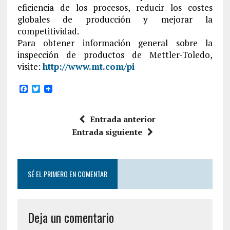
eficiencia de los procesos, reducir los costes
globales de producción y mejorar la
competitividad.
Para obtener información general sobre la
inspección de productos de Mettler-Toledo,
visite:
http://www.mt.com/pi
F
T
a
w
c
i
e
t
Entrada anterior
b
t
o
e
Entrada siguiente
o
r
k
SÉ EL PRIMERO EN COMENTAR
Deja un comentario