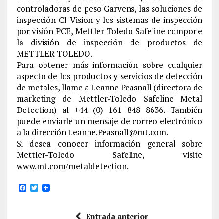
controladoras de peso Garvens, las soluciones de
inspección CI-Vision y los sistemas de inspección
por visión PCE, Mettler-Toledo Safeline compone
la división de inspección de productos de
METTLER TOLEDO.
Para obtener más información sobre cualquier
aspecto de los productos y servicios de detección
de metales, llame a Leanne Peasnall (directora de
marketing de Mettler-Toledo Safeline Metal
Detection) al +44 (0) 161 848 8636. También
puede enviarle un mensaje de correo electrónico
a la dirección Leanne.Peasnall@mt.com.
Si desea conocer información general sobre
Mettler-Toledo Safeline, visite
www.mt.com/metaldetection.
F
T
a
w
c
i
e
t
Entrada anterior
b
t