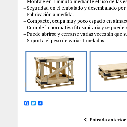
– Montaje en 1 minuto mediante el uso de las es
– Seguridad en el embalado y desembalado por n
– Fabricación a medida.
– Compacto, ocupa muy poco espacio en almacé
– Cumple la normativa fitosanitaria y se puede 
– Puede abrirse y cerrarse varias veces sin que 
– Soporta el peso de varias toneladas.
F
T
a
w
c
i
e
t
Entrada anterior
b
t
o
e