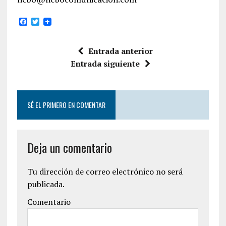
F
T
a
w
c
i
e
t
Entrada anterior
b
t
o
e
Entrada siguiente
o
r
k
SÉ EL PRIMERO EN COMENTAR
Deja un comentario
Tu dirección de correo electrónico no será
publicada.
Comentario