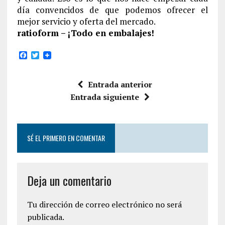
día convencidos de que podemos ofrecer el
mejor servicio y oferta del mercado.
ratioform – ¡Todo en embalajes!
F
T
a
w
c
i
e
t
Entrada anterior
b
t
o
e
Entrada siguiente
o
r
k
SÉ EL PRIMERO EN COMENTAR
Deja un comentario
Tu dirección de correo electrónico no será
publicada.