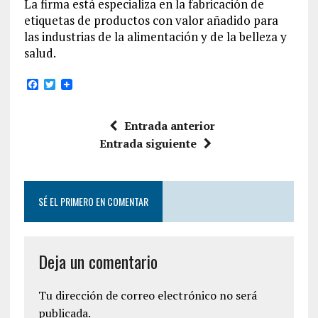
La firma está especializa en la fabricación de
etiquetas de productos con valor añadido para
las industrias de la alimentación y de la belleza y
salud.
F
T
a
w
c
i
e
t
Entrada anterior
b
t
o
e
Entrada siguiente
o
r
k
SÉ EL PRIMERO EN COMENTAR
Deja un comentario
Tu dirección de correo electrónico no será
publicada.