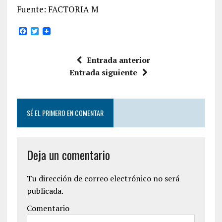
Fuente: FACTORIA M
F
T
a
w
c
i
e
t
Entrada anterior
b
t
o
e
Entrada siguiente
o
r
k
SÉ EL PRIMERO EN COMENTAR
Deja un comentario
Tu dirección de correo electrónico no será
publicada.
Comentario