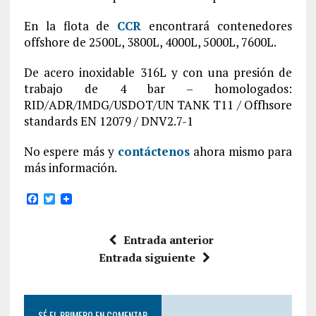
En la flota de
CCR
encontrará contenedores
offshore de 2500L, 3800L, 4000L, 5000L, 7600L.
De acero inoxidable 316L y con una presión de
trabajo de 4 bar – homologados:
RID/ADR/IMDG/USDOT/UN TANK T11 / Offhsore
standards EN 12079 / DNV2.7-1
No espere más y
contáctenos
ahora mismo para
más información.
F
T
a
w
c
i
e
t
Entrada anterior
b
t
o
e
Entrada siguiente
o
r
k
SÉ EL PRIMERO EN COMENTAR