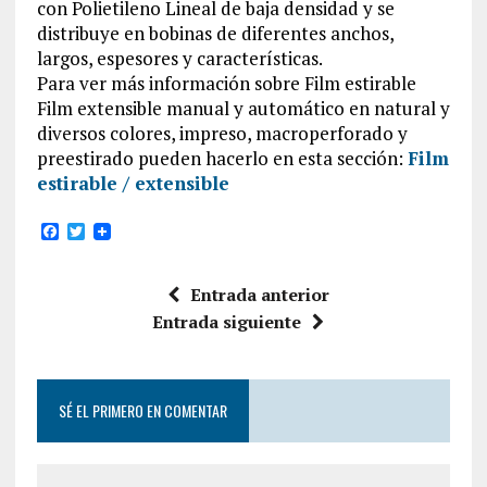
con Polietileno Lineal de baja densidad y se
distribuye en bobinas de diferentes anchos,
largos, espesores y características.
Para ver más información sobre Film estirable
Film extensible manual y automático en natural y
diversos colores, impreso, macroperforado y
preestirado pueden hacerlo en esta sección:
Film
estirable / extensible
F
T
a
w
c
i
e
t
Entrada anterior
b
t
o
e
Entrada siguiente
o
r
k
SÉ EL PRIMERO EN COMENTAR