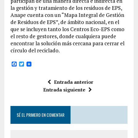
participan de una manera directa e indirecta en
la gestión y tratamiento de los residuos de EPS,
Anape cuenta con un “Mapa Integral de Gestión
de Residuos de EPS”, de ámbito nacional, en el
que se incluyen tanto los Centros Eco-EPS como
el resto de gestores, donde cualquiera puede
encontrar la solución más cercana para cerrar el
círculo del reciclado.
F
T
a
w
c
i
e
t
Entrada anterior
b
t
o
e
Entrada siguiente
o
r
k
SÉ EL PRIMERO EN COMENTAR