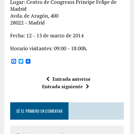
Lugar: Centro de Congresos Príncipe Felipe de
Madrid
Avda. de Aragón, 400
28022 – Madrid
Fecha: 12 – 13 de marzo de 2014
Horario visitantes: 09:00 – 18:00h.
F
T
a
w
c
i
e
t
Entrada anterior
b
t
o
e
Entrada siguiente
o
r
k
SÉ EL PRIMERO EN COMENTAR