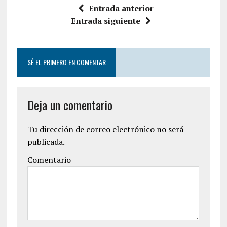
e
t
Entrada anterior
b
t
o
e
Entrada siguiente
o
r
k
SÉ EL PRIMERO EN COMENTAR
Deja un comentario
Tu dirección de correo electrónico no será
publicada.
Comentario