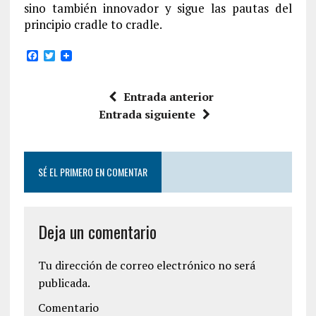
sino también innovador y sigue las pautas del
principio cradle to cradle.
F
T
a
w
c
i
e
t
Entrada anterior
b
t
o
e
Entrada siguiente
o
r
k
SÉ EL PRIMERO EN COMENTAR
Deja un comentario
Tu dirección de correo electrónico no será
publicada.
Comentario