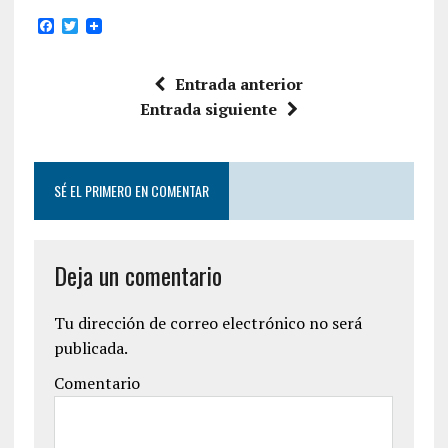
F
T
a
w
c
i
e
t
Entrada anterior
b
t
o
e
Entrada siguiente
o
r
k
SÉ EL PRIMERO EN COMENTAR
Deja un comentario
Tu dirección de correo electrónico no será
publicada.
Comentario