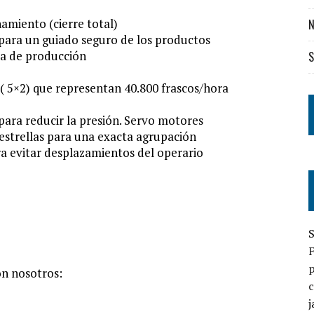
amiento (cierre total)
N
 para un guiado seguro de los productos
nea de producción
S
( 5×2) que representan 40.800 frascos/hora
 para reducir la presión. Servo motores
estrellas para una exacta agrupación
a evitar desplazamientos del operario
S
p
n nosotros:
c
j