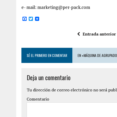
e- mail: marketing@per-pack.com
F
T
a
w
c
i
e
t
Entrada anterior
b
t
o
e
o
r
k
SÉ EL PRIMERO EN COMENTAR
EN «MÁQUINA DE AGRUPADO
Deja un comentario
Tu dirección de correo electrónico no será publ
Comentario