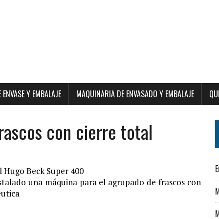
E ENVASE Y EMBALAJE
MAQUINARIA DE ENVASADO Y EMBALAJE
QU
ascos con cierre total
E
al Hugo Beck Super 400
talado una máquina para el agrupado de frascos con
M
éutica
M