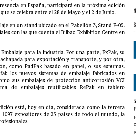
resencia en España, participará en la próxima edición
N
ue se celebra entre el 28 de Mayo y el 2 de Junio.
S
je en un stand ubicado en el Pabellón 3, Stand F-05.
iales con las que cuenta el Bilbao Exhibition Centre en
mbalaje para la industria. Por una parte, ExPak, su
achapada para exportación y transporte, y por otra,
ción, como PadPak basado en papel, o sus espumas.
fab los nuevos sistemas de embalaje fabricados en
 como sus embalajes de protección anticorrosión VCI
a de embalajes reutilizables RePak en tablero
S
ición está, hoy en día, considerada como la tercera
 1097 expositores de 25 países de todo el mundo, la
p
rofesionales.
c
j