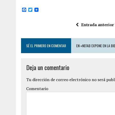
F
T
a
w
c
i
e
t
Entrada anterior
b
t
o
e
o
r
k
SÉ EL PRIMERO EN COMENTAR
EN «NEFAB EXPONE EN LA B
Deja un comentario
Tu dirección de correo electrónico no será publ
Comentario