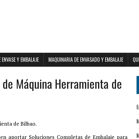
E ENVASE Y EMBALAJE
MAQUINARIA DE ENVASADO Y EMBALAJE
QU
l de Máquina Herramienta de
E
M
enta de Bilbao.
M
a en aportar Soluciones Completas de Embalaje para